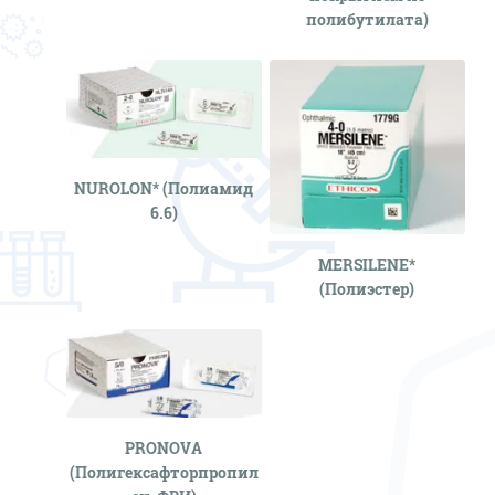
полибутилата)
NUROLON* (Полиамид
6.6)
MERSILENE*
(Полиэстер)
PRONOVA
(Полигексафторпропил